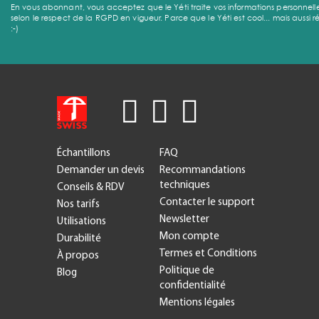
En vous abonnant, vous acceptez que le Yéti traite vos informations personnell
selon le respect de la RGPD en vigueur. Parce que le Yéti est cool... mais aussi r
:-)
Échantillons
FAQ
Demander un devis
Recommandations
techniques
Conseils & RDV
Contacter le support
Nos tarifs
Newsletter
Utilisations
Mon compte
Durabilité
Termes et Conditions
À propos
Politique de
Blog
confidentialité
Mentions légales