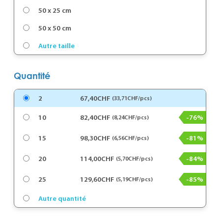
50 x 25 cm
50 x 50 cm
Autre taille
Quantité
2
67,40CHF
(33,71CHF/pcs)
10
82,40CHF
-76%
(8,24CHF/pcs)
15
98,30CHF
-81%
(6,56CHF/pcs)
20
114,00CHF
-84%
(5,70CHF/pcs)
25
129,60CHF
-85%
(5,19CHF/pcs)
Autre quantité