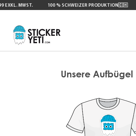
 EXKL. MWST.
100 % SCHWEIZER PRODUKTION🇨🇭
Zum
Inhalt
springen
Unsere Aufbügel Et