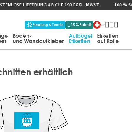
ENLOSE LIEFERUNG AB CHF 199 EXKL. MWST.
100 % SC
Beratung & Termin
15 % Rabatt
tige
Boden-
Aufbügel
Etiketten
ber
und Wandaufkleber
Etiketten
auf Rolle
chnitten erhältlich