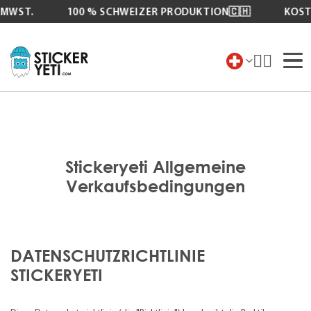
T.
100 % SCHWEIZER PRODUKTION🇨🇭
KOSTENL
Zum
Inhalt
springen
Stickeryeti Allgemeine
Verkaufsbedingungen
DATENSCHUTZRICHTLINIE
STICKERYETI