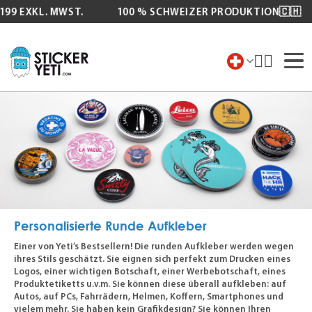
99 EXKL. MWST.
100 % SCHWEIZER PRODUKTION🇨🇭
Zum
Inhalt
springen
Personalisierte Runde Aufkleber
Einer von Yeti’s Bestsellern! Die runden Aufkleber werden wegen
ihres Stils geschätzt. Sie eignen sich perfekt zum Drucken eines
Logos, einer wichtigen Botschaft, einer Werbebotschaft, eines
Produktetiketts u.v.m. Sie können diese überall aufkleben: auf
Autos, auf PCs, Fahrrädern, Helmen, Koffern, Smartphones und
vielem mehr. Sie haben kein Grafikdesign? Sie können Ihren